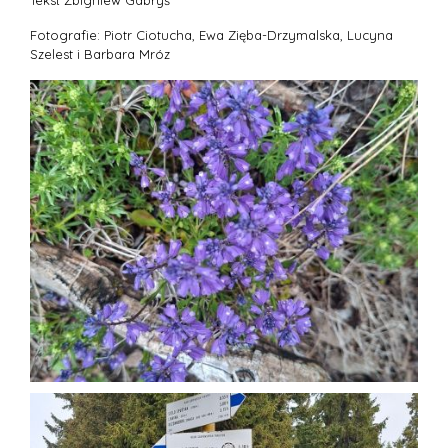
Tekst Zbigniew Gabryś
Fotografie: Piotr Ciotucha, Ewa Zięba-Drzymalska, Lucyna
Szelest i Barbara Mróz