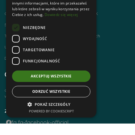
innymi informacjami, które im przekazałeś
lub które zebrali w wyniku korzystania przez
Chodzimy po górach i zdobywamy GOT PTTK
Ciebie z ich usług.
Dowiedz się więcej
Szlaki Tatr Polskich
NIEZBĘDNE
Tatrzańskie Centrum Szlaków Transgranicznych
WYDAJNOŚĆ
Ubezpieczenie NNW dla członków PTTK
TARGETOWANIE
Dworzec Tatrzański
FUNKCJONALNOŚĆ
Godziny otwarcia
AKCEPTUJ WSZYSTKIE
czynne od poniedziałku do piątku
ODRZUĆ WSZYSTKIE
w godz. 8 00 – 14 00
POKAŻ SZCZEGÓŁY
Zobacz również
POWERED BY COOKIESCRIPT
fa fa-facebook-official