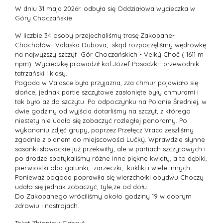
W dniu 31 maja 2026r. odbyła się Oddziałowa wycieczka w
Góry Choczańskie.
W liczbie 34 osoby przejechaliśmy trasę Zakopane-
Chochołów- Valaska Dubova, skąd rozpoczęliśmy wędrówkę
na najwyższy szczyt Gór Choczańskich - Velký Choč ( 1611 m
npm). Wycieczkę prowadził kol.Józef Posadzki- przewodnik
tatrzański I klasy.
Pogoda w Valasce była przyjazna, zza chmur pojawiało się
słońce, jednak partie szczytowe zasłonięte były chmurami i
tak było aż do szczytu. Po odpoczynku na Polanie Średniej, w
dwie godziny od wyjścia dotarliśmy na szczyt, z którego
niestety nie udało się zobaczyć rozległej panoramy. Po
wykonaniu zdjęć grupy, poprzez Przełęcz Vraca zeszliśmy
zgodnie z planem do miejscowości Lučký. Wprawdzie słynne
sasanki słowackie już przekwitły, ale w partiach szczytowych i
po drodze spotykaliśmy różne inne piękne kwiaty, a to dębiki,
pierwiostki oba gatunki, zarzeczki, kukliki i wiele innych.
Ponieważ pogoda poprawiła się wierzchołki obydwu Choczy
udało się jednak zobaczyć, tyle,że od dołu.
Do Zakopanego wróciliśmy około godziny 19 w dobrym
zdrowiu i nastrojach.