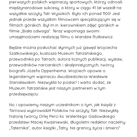
pierwszych polskich wspinaczy sportowych, którzy odnosili
międzynarodowe sukcesy, a który w ciągu 41 lat wszedł na
wszystkie szczyty Tatr Wysokich. Było ich ponad 1100! Jest
jednak przede wszystkim filmowcem specjalizującym się w
filmach górskich. Był m.in. kierownikiem zdjęć górskich w
filmie „Biała odwaga”. Teraz wspomaga swoimi
umiejętnościami realizację filmu o Wandzie Rutkiewicz.
Będzie można posłuchać słynnych już gawęd Wojciecha
Szatkowskiego, kustosza Muzeum Tatrzańskiego,
przewodnika po Tatrach, autora licznych publikacji, wystaw,
przewodników narciarskich i skialpinistycznych, twórcy
biografii Józefa Oppenheima. Wojciech opowie o
legendarnym wspinaczu dwudziestolecia Wiesławie
Stanisławskim. Niezwykła to postać! I warto dodać, że
Muzeum Tatrzańskie jest naszym partnerem w tym
przedsięwzięciu.
No i opowiemy naszym uczestnikom o tym, jak ksiądz z
Tarnowa wyprowadził Polaków na szczyty Tatr. Niezwykłą
historię twórcy Orlej Perci ks. Walentego Gadowskiego
przedstawi Maciej Kwaśniewski, długoletni redaktor naczelny
„Taternika”, autor książki „Tatry. Na granicy życia i śmierci”.