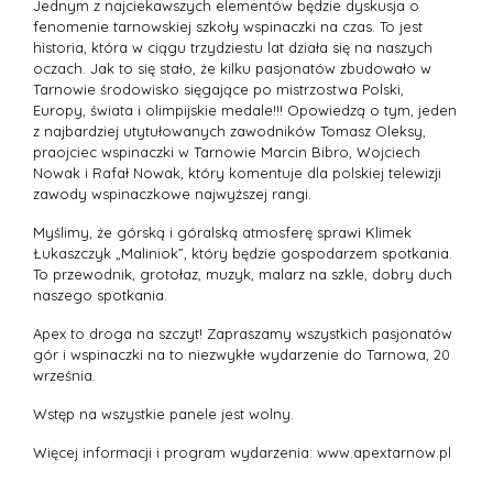
Jednym z najciekawszych elementów będzie dyskusja o
fenomenie tarnowskiej szkoły wspinaczki na czas. To jest
historia, która w ciągu trzydziestu lat działa się na naszych
oczach. Jak to się stało, że kilku pasjonatów zbudowało w
Tarnowie środowisko sięgające po mistrzostwa Polski,
Europy, świata i olimpijskie medale!!! Opowiedzą o tym, jeden
z najbardziej utytułowanych zawodników Tomasz Oleksy,
praojciec wspinaczki w Tarnowie Marcin Bibro, Wojciech
Nowak i Rafał Nowak, który komentuje dla polskiej telewizji
zawody wspinaczkowe najwyższej rangi.
Myślimy, że górską i góralską atmosferę sprawi Klimek
Łukaszczyk „Maliniok”, który będzie gospodarzem spotkania.
To przewodnik, grotołaz, muzyk, malarz na szkle, dobry duch
naszego spotkania.
Apex to droga na szczyt! Zapraszamy wszystkich pasjonatów
gór i wspinaczki na to niezwykłe wydarzenie do Tarnowa, 20
września.
Wstęp na wszystkie panele jest wolny.
Więcej informacji i program wydarzenia: www.apextarnow.pl