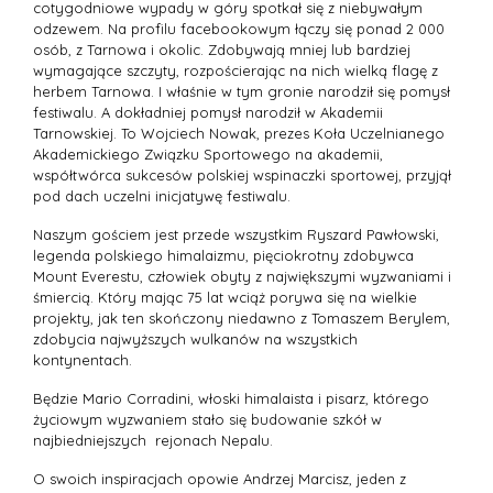
cotygodniowe wypady w góry spotkał się z niebywałym
odzewem. Na profilu facebookowym łączy się ponad 2 000
osób, z Tarnowa i okolic. Zdobywają mniej lub bardziej
wymagające szczyty, rozpościerając na nich wielką flagę z
herbem Tarnowa. I właśnie w tym gronie narodził się pomysł
festiwalu. A dokładniej pomysł narodził w Akademii
Tarnowskiej. To Wojciech Nowak, prezes Koła Uczelnianego
Akademickiego Związku Sportowego na akademii,
współtwórca sukcesów polskiej wspinaczki sportowej, przyjął
pod dach uczelni inicjatywę festiwalu.
Naszym gościem jest przede wszystkim Ryszard Pawłowski,
legenda polskiego himalaizmu, pięciokrotny zdobywca
Mount Everestu, człowiek obyty z największymi wyzwaniami i
śmiercią. Który mając 75 lat wciąż porywa się na wielkie
projekty, jak ten skończony niedawno z Tomaszem Berylem,
zdobycia najwyższych wulkanów na wszystkich
kontynentach.
Będzie Mario Corradini, włoski himalaista i pisarz, którego
życiowym wyzwaniem stało się budowanie szkół w
najbiedniejszych rejonach Nepalu.
O swoich inspiracjach opowie Andrzej Marcisz, jeden z