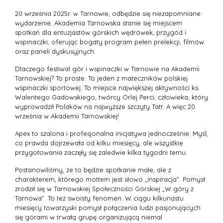
20 września 2025r. w Tarnowie, odbędzie się niezapomniane
wydarzenie. Akademia Tarnowska stanie się miejscem
spotkań dla entuzjastów górskich wędrówek, przygód i
wspinaczki, oferując bogaty program pełen prelekcji, filmów
oraz paneli dyskusyjnych.
Dlaczego festiwal gór i wspinaczki w Tarnowie na Akademii
Tarnowskiej? To proste. To jeden z mateczników polskiej
wspinaczki sportowej. To miejsce największej aktywności ks.
Walentego Gadowskiego, twórcy Orlej Perci, człowieka, który
wyprowadził Polaków na najwyższe szczyty Tatr. A więc 20
września w Akademii Tarnowskiej!
Apex to szalona i profesjonalna inicjatywa jednocześnie. Myśl,
co prawda dojrzewała od kilku miesięcy, ale wszystkie
przygotowania zaczęły się zaledwie kilka tygodni temu.
Postanowiliśmy, że to będzie spotkanie małe, ale z
charakterem, którego mottem jest słowo „inspiracja”. Pomysł
zrodził się w Tarnowskiej Społeczności Górskiej „W góry z
Tarnowa”. To też swoisty fenomen. W ciągu kilkunastu
miesięcy towarzyski pomysł połączenia ludzi pasjonujących
się górami w trwałą grupę organizującą niemal