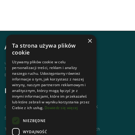
×
Ta strona używa plików
Adres i kontakt
cookie
Używamy plików cookie w celu
ul. Krupówki 12, 34-500 Zakopane
personalizacji treści, reklam i analizy
Telefon | +48 1820 630 12
naszego ruchu. Udostępniamy również
Email | biuro@zakopanepttk.pl
informacje o tym, jak korzystasz z naszej
witryny, naszym partnerom reklamowym i
Informacje
analitycznym, którzy mogą łączyć je z
innymi informacjami, które im przekazałeś
lub które zebrali w wyniku korzystania przez
Chodzimy po górach i zdobywamy GOT PTTK
Ciebie z ich usług.
Dowiedz się więcej
Szlaki Tatr Polskich
NIEZBĘDNE
Tatrzańskie Centrum Szlaków Transgranicznych
WYDAJNOŚĆ