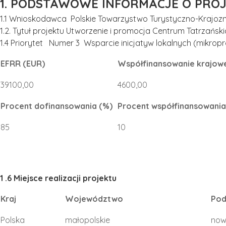
1. PODSTAWOWE INFORMACJE O PROJ
1.1 Wnioskodawca Polskie Towarzystwo Turystyczno-Krajoz
1.2. Tytuł projektu Utworzenie i promocja Centrum Tatrzańs
1.4 Priorytet Numer 3 Wsparcie inicjatyw lokalnych (mikropr
EFRR (EUR)
Współfinansowanie krajowe
39100,00
4600,00
Procent dofinansowania (%)
Procent współfinansowania
85
10
1 .6 Miejsce realizacji projektu
Kraj
Województwo
Pod
Polska
małopolskie
now