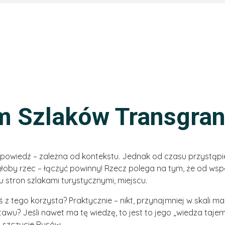
m Szlaków Transgra
dpowiedź – zależna od kontekstu. Jednak od czasu przystąpien
byłoby rzec – łączyć powinny! Rzecz polega na tym, że od ws
stron szlakami turystycznymi, miejscu.
z tego korzysta? Praktycznie – nikt, przynajmniej w skali mas
tawu? Jeśli nawet ma tę wiedzę, to jest to jego „wiedza ta
a szczycie Rysów.