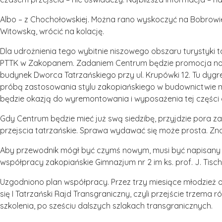
Albo – z Chochołowskiej. Można rano wyskoczyć na Bobrowie
Witowską, wrócić na kolację.
Dla udrożnienia tego wybitnie niszowego obszaru turystyki 
PTTK w Zakopanem. Zadaniem Centrum będzie promocja nowy
budynek Dworca Tatrzańskiego przy ul. Krupówki 12. Tu dygre
próbą zastosowania stylu zakopiańskiego w budownictwie mu
będzie okazją do wyremontowania i wyposażenia tej części 
Gdy Centrum będzie mieć już swą siedzibę, przyjdzie pora z
przejscia tatrzańskie. Sprawa wydawać się może prosta. Zn
Aby przewodnik mógł być czymś nowym, musi być napisany pr
współpracy zakopiańskie Gimnazjum nr 2 im ks. prof. J. Tisch
Uzgodniono plan współpracy. Przez trzy miesiące młodzie
się I Tatrzański Rajd Transgraniczny, czyli przejście trzem
szkolenia, po sześciu dalszych szlakach transgranicznych.