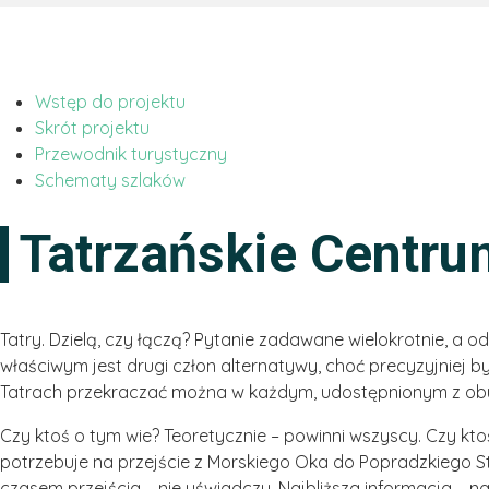
Wstęp do projektu
Skrót projektu
Przewodnik turystyczny
Schematy szlaków
Tatrzańskie Centru
Tatry. Dzielą, czy łączą? Pytanie zadawane wielokrotnie, a o
właściwym jest drugi człon alternatywy, choć precyzyjniej 
Tatrach przekraczać można w każdym, udostępnionym z obu 
Czy ktoś o tym wie? Teoretycznie – powinni wszyscy. Czy ktoś 
potrzebuje na przejście z Morskiego Oka do Popradzkiego S
czasem przejścia – nie uświadczy. Najbliższa informacja – n