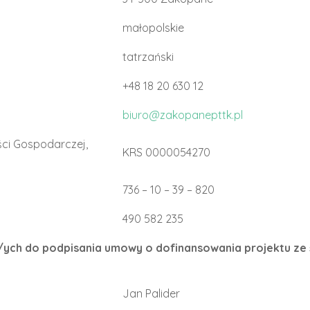
małopolskie
tatrzański
+48 18 20 630 12
biuro@zakopanepttk.pl
ci Gospodarczej,
KRS 0000054270
736 – 10 – 39 – 820
490 582 235
j/ych do podpisania umowy o dofinansowania projektu z
Jan Palider