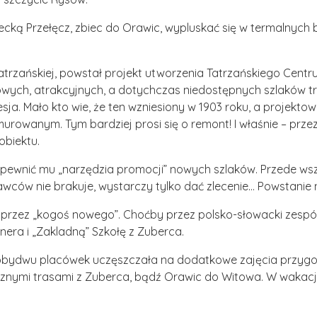
cką Przełęcz, zbiec do Orawic, wypluskać się w termalnych
tatrzańskiej, powstał projekt utworzenia Tatrzańskiego Cen
ch, atrakcyjnych, a dotychczas niedostępnych szlaków tr
sja. Mało kto wie, że ten wzniesiony w 1903 roku, a projekt
rowanym. Tym bardziej prosi się o remont! I właśnie – prze
obiektu.
apewnić mu „narzędzia promocji” nowych szlaków. Przede wsz
awców nie brakuje, wystarczy tylko dać zlecenie… Powstanie
zez „kogoś nowego”. Choćby przez polsko-słowacki zespół k
nera i „Zakladną” Szkołę z Zuberca.
ż obydwu placówek uczęszczała na dodatkowe zajęcia przyg
a róznymi trasami z Zuberca, bądź Orawic do Witowa. W wakac