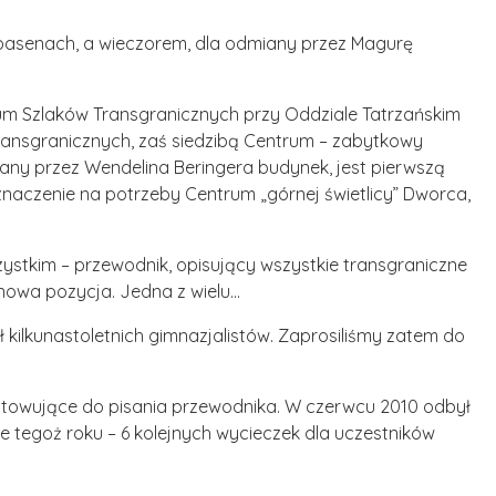
 basenach, a wieczorem, dla odmiany przez Magurę
trum Szlaków Transgranicznych przy Oddziale Tatrzańskim
ansgranicznych, zaś siedzibą Centrum – zabytkowy
owany przez Wendelina Beringera budynek, jest pierwszą
znaczenie na potrzeby Centrum „górnej świetlicy” Dworca,
ystkim – przewodnik, opisujący wszystkie transgraniczne
 nowa pozycja. Jedna z wielu…
ilkunastoletnich gimnazjalistów. Zaprosiliśmy zatem do
otowujące do pisania przewodnika. W czerwcu 2010 odbył
je tegoż roku – 6 kolejnych wycieczek dla uczestników