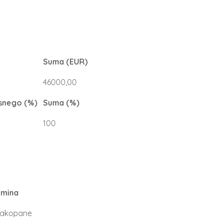
Suma (EUR)
46000,00
snego (%)
Suma (%)
100
mina
akopane