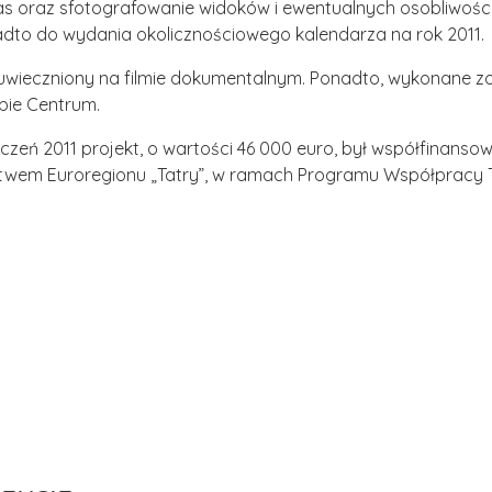
s oraz sfotografowanie widoków i ewentualnych osobliwości. N
adto do wydania okolicznościowego kalendarza na rok 2011.
ł uwieczniony na filmie dokumentalnym. Ponadto, wykonane z
bie Centrum.
yczeń 2011 projekt, o wartości 46 000 euro, był współfinans
wem Euroregionu „Tatry”, w ramach Programu Współpracy Tr