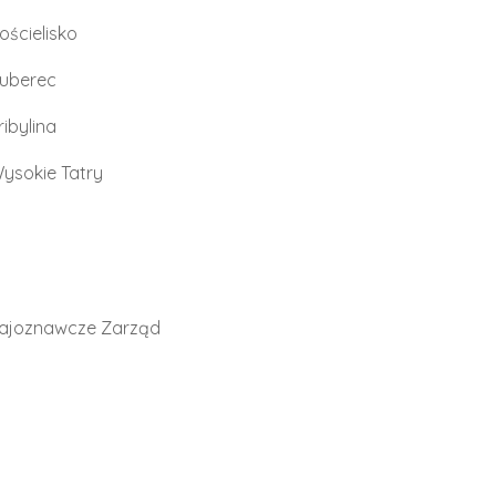
ościelisko
uberec
ribylina
ysokie Tatry
rajoznawcze Zarząd