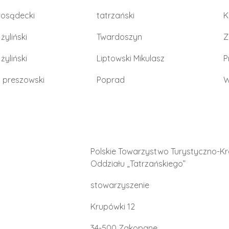
osądecki
tatrzański
K
 żyliński
Twardoszyn
Z
 żyliński
Liptowski Mikulasz
P
s preszowski
Poprad
W
Polskie Towarzystwo Turystyczno-K
Oddziału „Tatrzańskiego”
stowarzyszenie
Krupówki 12
34-500 Zakopane