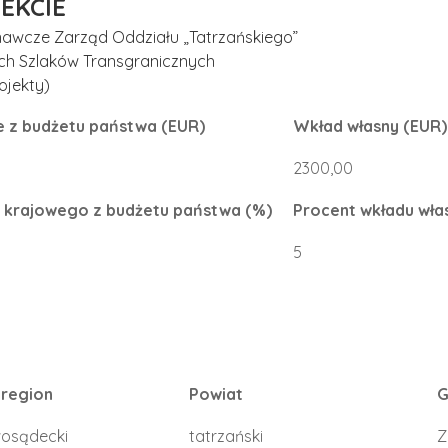
EKCIE
nawcze Zarząd Oddziału „Tatrzańskiego”
kich Szlaków Transgranicznych
ojekty)
 z budżetu państwa (EUR)
Wkład własny (EUR)
2300,00
 krajowego z budżetu państwa (%)
Procent wkładu wła
5
region
Powiat
G
osądecki
tatrzański
Z