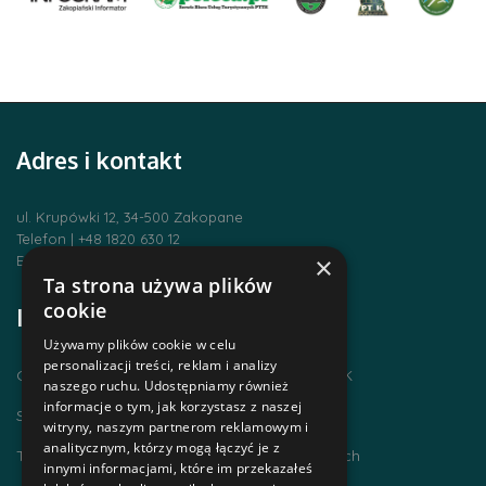
Adres i kontakt
ul. Krupówki 12, 34-500 Zakopane
Telefon | +48 1820 630 12
×
Email | biuro@zakopanepttk.pl
Ta strona używa plików
cookie
Informacje
Używamy plików cookie w celu
personalizacji treści, reklam i analizy
Chodzimy po górach i zdobywamy GOT PTTK
naszego ruchu. Udostępniamy również
informacje o tym, jak korzystasz z naszej
Szlaki Tatr Polskich
witryny, naszym partnerom reklamowym i
analitycznym, którzy mogą łączyć je z
Tatrzańskie Centrum Szlaków Transgranicznych
innymi informacjami, które im przekazałeś