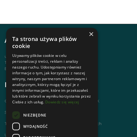
×
Ta strona używa plików
Adres i kontakt
cookie
Używamy plików cookie w celu
ul. Krupówki 12, 34-500 Zakopane
personalizacji treści, reklam i analizy
Telefon | +48 1820 630 12
naszego ruchu. Udostępniamy również
Email | biuro@zakopanepttk.pl
informacje o tym, jak korzystasz z naszej
witryny, naszym partnerom reklamowym i
Informacje
analitycznym, którzy mogą łączyć je z
innymi informacjami, które im przekazałeś
lub które zebrali w wyniku korzystania przez
Chodzimy po górach i zdobywamy GOT PTTK
Ciebie z ich usług.
Dowiedz się więcej
Szlaki Tatr Polskich
NIEZBĘDNE
Tatrzańskie Centrum Szlaków Transgranicznych
WYDAJNOŚĆ
Ubezpieczenie NNW dla członków PTTK