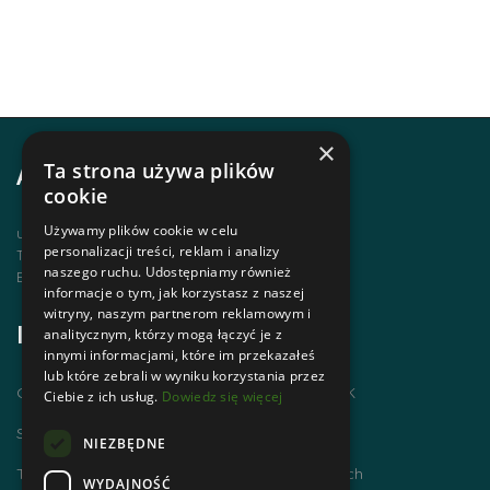
×
Ta strona używa plików
Adres i kontakt
cookie
Używamy plików cookie w celu
ul. Krupówki 12, 34-500 Zakopane
personalizacji treści, reklam i analizy
Telefon | +48 1820 630 12
naszego ruchu. Udostępniamy również
Email | biuro@zakopanepttk.pl
informacje o tym, jak korzystasz z naszej
witryny, naszym partnerom reklamowym i
Informacje
analitycznym, którzy mogą łączyć je z
innymi informacjami, które im przekazałeś
lub które zebrali w wyniku korzystania przez
Chodzimy po górach i zdobywamy GOT PTTK
Ciebie z ich usług.
Dowiedz się więcej
Szlaki Tatr Polskich
NIEZBĘDNE
Tatrzańskie Centrum Szlaków Transgranicznych
WYDAJNOŚĆ