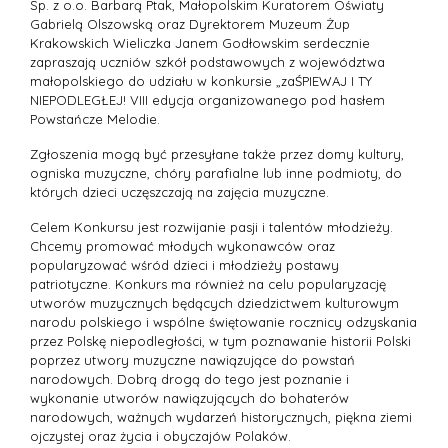
Sp. z o.o. Barbarą Ptak, Małopolskim Kuratorem Oświaty
Gabrielą Olszowską oraz Dyrektorem Muzeum Żup
Krakowskich Wieliczka Janem Godłowskim serdecznie
zapraszają uczniów szkół podstawowych z województwa
małopolskiego do udziału w konkursie „zaŚPIEWAJ I TY
NIEPODLEGŁEJ! VIII edycja organizowanego pod hasłem
Powstańcze Melodie.
Zgłoszenia mogą być przesyłane także przez domy kultury,
ogniska muzyczne, chóry parafialne lub inne podmioty, do
których dzieci uczęszczają na zajęcia muzyczne.
Celem Konkursu jest rozwijanie pasji i talentów młodzieży.
Chcemy promować młodych wykonawców oraz
popularyzować wśród dzieci i młodzieży postawy
patriotyczne. Konkurs ma również na celu popularyzację
utworów muzycznych będących dziedzictwem kulturowym
narodu polskiego i wspólne świętowanie rocznicy odzyskania
przez Polskę niepodległości, w tym poznawanie historii Polski
poprzez utwory muzyczne nawiązujące do powstań
narodowych. Dobrą drogą do tego jest poznanie i
wykonanie utworów nawiązujących do bohaterów
narodowych, ważnych wydarzeń historycznych, piękna ziemi
ojczystej oraz życia i obyczajów Polaków.