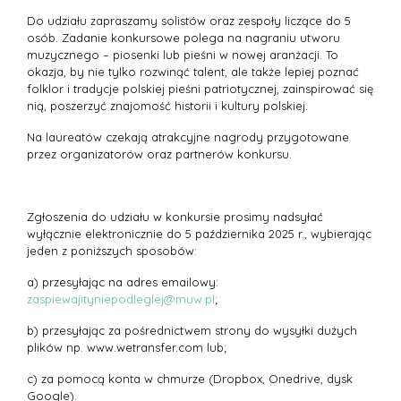
Do udziału zapraszamy solistów oraz zespoły liczące do 5
osób. Zadanie konkursowe polega na nagraniu utworu
muzycznego – piosenki lub pieśni w nowej aranżacji. To
okazja, by nie tylko rozwinąć talent, ale także lepiej poznać
folklor i tradycje polskiej pieśni patriotycznej, zainspirować się
nią, poszerzyć znajomość historii i kultury polskiej.
Na laureatów czekają atrakcyjne nagrody przygotowane
przez organizatorów oraz partnerów konkursu.
Zgłoszenia do udziału w konkursie prosimy nadsyłać
wyłącznie elektronicznie do 5 października 2025 r., wybierając
jeden z poniższych sposobów:
a) przesyłając na adres emailowy:
zaspiewajityniepodleglej@muw.pl
;
b) przesyłając za pośrednictwem strony do wysyłki dużych
plików np. www.wetransfer.com lub;
c) za pomocą konta w chmurze (Dropbox, Onedrive, dysk
Google).