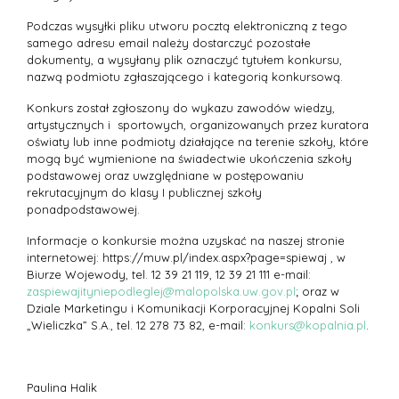
Podczas wysyłki pliku utworu pocztą elektroniczną z tego
samego adresu email należy dostarczyć pozostałe
dokumenty, a wysyłany plik oznaczyć tytułem konkursu,
nazwą podmiotu zgłaszającego i kategorią konkursową.
Konkurs został zgłoszony do wykazu zawodów wiedzy,
artystycznych i
sportowych, organizowanych przez kuratora
oświaty lub inne podmioty działające na terenie szkoły, które
mogą być wymienione na świadectwie ukończenia szkoły
podstawowej oraz uwzględniane w postępowaniu
rekrutacyjnym do klasy I publicznej szkoły
ponadpodstawowej.
Informacje o konkursie można uzyskać na naszej stronie
internetowej: https://muw.pl/index.aspx?page=spiewaj , w
Biurze Wojewody, tel. 12 39 21 119, 12 39 21 111 e-mail:
zaspiewajityniepodleglej@malopolska.uw.gov.pl
; oraz w
Dziale Marketingu i Komunikacji Korporacyjnej Kopalni Soli
„Wieliczka” S.A., tel. 12 278 73 82, e-mail:
konkurs@kopalnia.pl
.
Paulina Halik