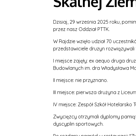
Skalnej Ziem
Dzisiaj, 29 września 2025 roku, pomi
przez nasz Oddział PTTK.
W Rajdzie wzięło udział 70 uczestnik
przedstawiciele drużyn rozwiązywali 
I miejsce zajęły: ex aequo druga d
Budowlanych im. dra Władysława M
II miejsce: nie przyznano.
III miejsce: pierwsza drużyna z Lic
IV miejsce: Zespół Szkół Hotelarsko
Zwycięzcy otrzymali dyplomy pamiąt
dyscyplin sportowych.