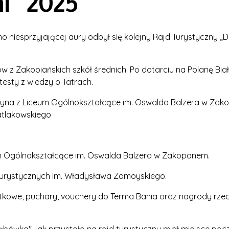
i” 2025
mo niesprzyjającej aury odbył się kolejny Rajd Turystyczny 
ów z Zakopiańskich szkół średnich. Po dotarciu na Polanę Bia
testy z wiedzy o Tatrach.
rużyna z Liceum Ogólnokształcące im. Oswalda Balzera w Za
atlakowskiego
eum Ogólnokształcące im. Oswalda Balzera w Zakopanem.
 Turystycznych im. Władysława Zamoyskiego.
kowe, puchary, vouchery do Terma Bania oraz nagrody rzec