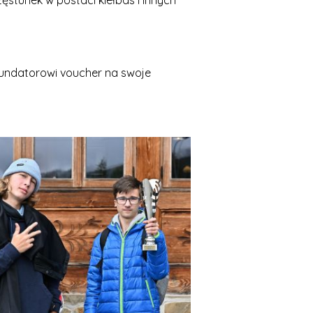
ęstunek w postaci kiełbas i innych
fundatorowi voucher na swoje