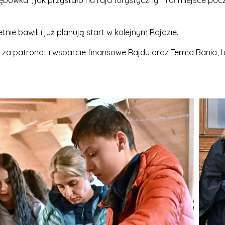
ębówka", jak przystało na rajd turystyczny miał miejsce pocz
ie bawili i już planują start w kolejnym Rajdzie.
za patronat i wsparcie finansowe Rajdu oraz Terma Bania, 