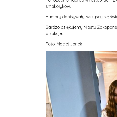
Po rozdaniu nagród w restauracji "Zi
smakołyków.
Humory dopisywały, wszyscy się świetn
Bardzo dziękujemy Miastu Zakopane 
atrakcje.
Foto: Maciej Jonek