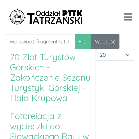
Wprowadź fragment tytułu
Filtr
Wyczyść
Pokaż #
70 Zlot Turystów
Górskich -
Zakończenie Sezonu
Turystyki Górskiej -
Hala Krupowa
Fotorelacja z
wycieczki do
Słowackiego Raju w