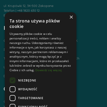
ul. Krupówki 12, 34-500 Zakopane
Telefon | +48 1820 630 12
×
Email | biuro@zakopanepttk.pl
Ta strona używa plików
cookie
Informacje
Używamy plików cookie w celu
personalizacji treści, reklam i analizy
Chodzimy po górach i zdobywamy GOT PTTK
naszego ruchu. Udostępniamy również
informacje o tym, jak korzystasz z naszej
Szlaki Tatr Polskich
witryny, naszym partnerom reklamowym i
analitycznym, którzy mogą łączyć je z
Tatrzańskie Centrum Szlaków Transgranicznych
innymi informacjami, które im przekazałeś
lub które zebrali w wyniku korzystania przez
Ubezpieczenie NNW dla członków PTTK
Ciebie z ich usług.
Dowiedz się więcej
Dworzec Tatrzański
NIEZBĘDNE
Godziny otwarcia
WYDAJNOŚĆ
TARGETOWANIE
czynne od poniedziałku do piątku
w godz. 8 00 – 14 00
FUNKCJONALNOŚĆ