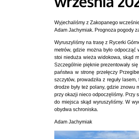
września 202
Wyjechaliśmy z Zakopanego wcześnie r
Adam Jachymiak. Prognoza pogody zapo
Wyruszyliśmy na trasę z Rycerki Gór
metrów, gdzie można było odpocząć 
stoi nieduża wieża widokowa, skąd mo
Szczególnie pięknie prezentowały się 
państwa w stronę przełęczy Przegibe
szczytów, prowadziła z reguły lasem,
drodze były też polany, gdzie znowu 
przy okazji nieco odpoczęliśmy. Przy 
do miejsca skąd wyruszyliśmy. W wyc
obydwa schroniska.
Adam Jachymiak