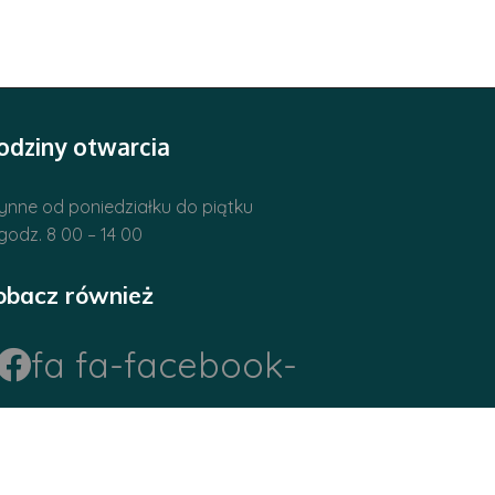
odziny otwarcia
ynne od poniedziałku do piątku
godz. 8 00 – 14 00
obacz również
fa fa-facebook-
official