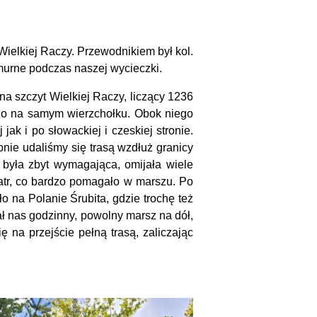
ielkiej Raczy. Przewodnikiem był kol.
murne podczas naszej wycieczki.
 na szczyt Wielkiej Raczy, liczący 1236
no na samym wierzchołku. Obok niego
k i po słowackiej i czeskiej stronie.
pnie udaliśmy się trasą wzdłuż granicy
 była zbyt wymagająca, omijała wiele
iatr, co bardzo pomagało w marszu. Po
 na Polanie Śrubita, gdzie trochę też
ał nas godzinny, powolny marsz na dół,
na przejście pełną trasą, zaliczając