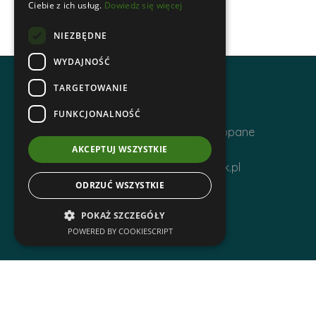
Ciebie z ich usług.
Dowiedz się więcej
NIEZBĘDNE
WYDAJNOŚĆ
TARGETOWANIE
Adres i kontakt
FUNKCJONALNOŚĆ
ul. Krupówki 12, 34-500 Zakopane
Telefon | +48 1820 630 12
AKCEPTUJ WSZYSTKIE
Email | biuro@zakopanepttk.pl
ODRZUĆ WSZYSTKIE
POKAŻ SZCZEGÓŁY
POWERED BY COOKIESCRIPT