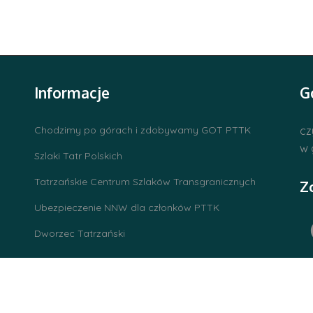
Informacje
G
Chodzimy po górach i zdobywamy GOT PTTK
cz
w 
Szlaki Tatr Polskich
Tatrzańskie Centrum Szlaków Transgranicznych
Z
Ubezpieczenie NNW dla członków PTTK
Dworzec Tatrzański