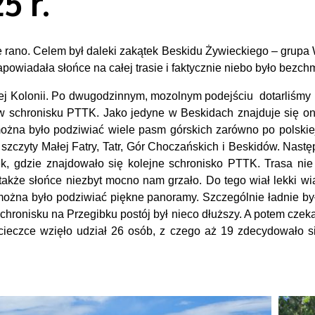
5 r.
ano. Celem był daleki zakątek Beskidu Żywieckiego – grupa W
wiadała słońce na całej trasie i faktycznie niebo było bezch
nej Kolonii. Po dwugodzinnym, mozolnym podejściu
dotarliśmy
w schronisku PTTK. Jako jedyne w Beskidach znajduje się o
żna było podziwiać wiele pasm górskich zarówno po polskiej ja
szczyty Małej Fatry, Tatr, Gór Choczańskich i Beskidów. Nastę
k, gdzie znajdowało się kolejne schronisko PTTK. Trasa nie
 także słońce niezbyt mocno nam grzało. Do tego wiał lekki w
można było podziwiać piękne panoramy. Szczególnie ładnie było
schronisku na Przegibku postój był nieco dłuższy. A potem czek
ieczce wzięło udział 26 osób, z czego aż 19 zdecydowało się 